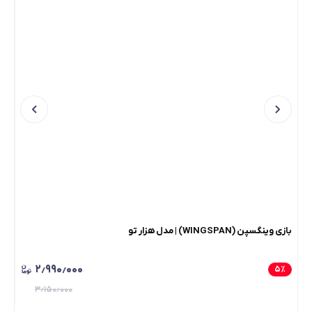
بازی وینگسپن (WINGSPAN) | مدل هزار تو
بازی بر
۲٫۹۹۰٫۰۰۰
٪
۵
٪
۳٫۱۵۰٫۰۰۰